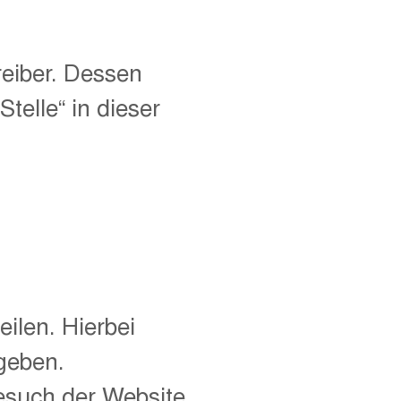
reiber. Dessen
elle“ in dieser
ilen. Hierbei
ngeben.
esuch der Website