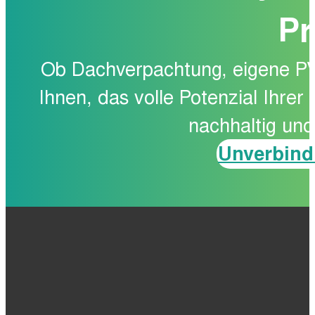
Pr
Ob Dachverpachtung, eigene PV
Ihnen, das volle Potenzial Ihrer
nachhaltig und 
Unverbind